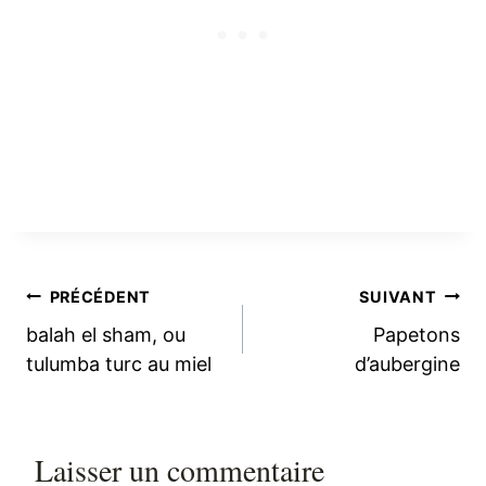
Navigation
PRÉCÉDENT
SUIVANT
balah el sham, ou
Papetons
de
tulumba turc au miel
d’aubergine
l’article
Laisser un commentaire