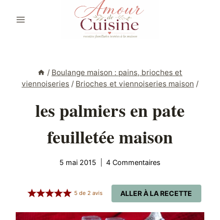
Aller
au
contenu
/
Boulange maison : pains, brioches et
viennoiseries
/
Brioches et viennoiseries maison
/
les palmiers en pate
feuilletée maison
5 mai 2015
4 Commentaires
ALLER À LA RECETTE
5
de
2
avis