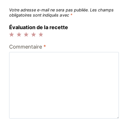
Votre adresse e-mail ne sera pas publiée.
Les champs
obligatoires sont indiqués avec
*
Évaluation de la recette
1
2
3
4
5
Commentaire
*
étoile
étoiles
étoiles
étoiles
étoiles