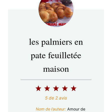
les palmiers en
pate feuilletée
maison
1
2
3
4
5
é
é
é
é
é
5
de
2
avis
t
t
t
t
t
Nom de l’auteur:
Amour de