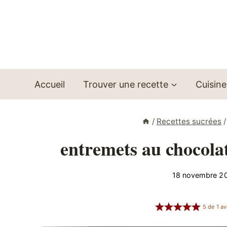
Aller
au
contenu
Accueil
Trouver une recette
Cuisine
/
Recettes sucrées
/
entremets au chocola
18 novembre 2
5
de
1
av