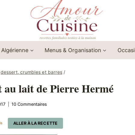
 Algérienne
Menus & Organisation
Occas
dessert, crumbles et barres
/
t au lait de Pierre Hermé
017
10 Commentaires
ALLER À LA RECETTE
is