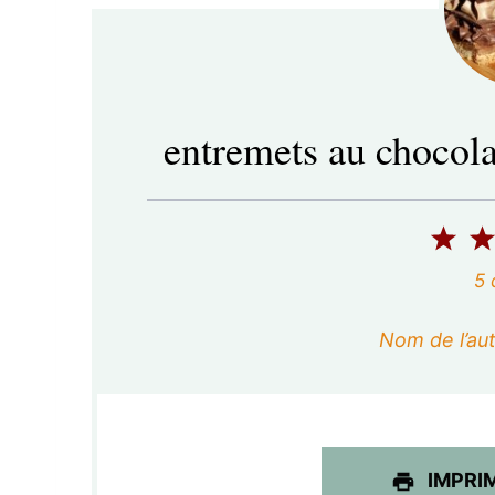
entremets au chocola
1
é
5
t
Nom de l’aut
o
i
l
IMPRI
e