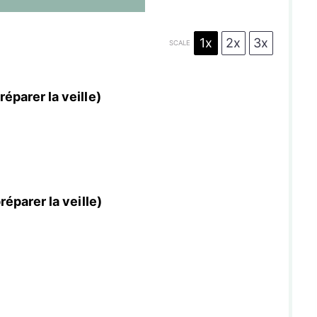
s
s
s
s
1x
2x
3x
SCALE
réparer la veille)
réparer la veille)