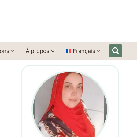
ions
À propos
Français