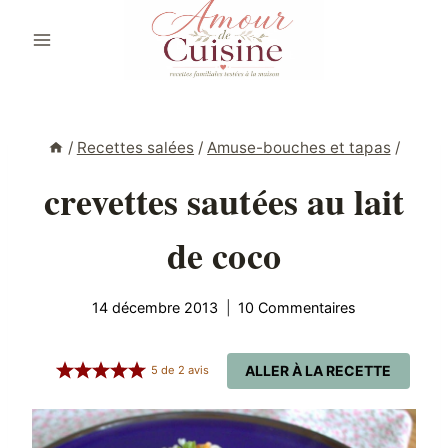
Aller
au
contenu
/
Recettes salées
/
Amuse-bouches et tapas
/
crevettes sautées au lait
de coco
14 décembre 2013
10 Commentaires
ALLER À LA RECETTE
5
de
2
avis