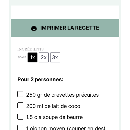
e
e
e
e
e
s
s
s
s
IMPRIMER LA RECETTE
INGRÉDIENTS
1x
2x
3x
SCALE
Pour 2 personnes:
250
gr de crevettes précuites
200
ml de lait de coco
1.5
c a soupe de beurre
1
oignon moyen (couper en des)