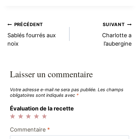
Navigation
PRÉCÉDENT
SUIVANT
Sablés fourrés aux
Charlotte a
de
noix
l’aubergine
l’article
Laisser un commentaire
Votre adresse e-mail ne sera pas publiée.
Les champs
obligatoires sont indiqués avec
*
Évaluation de la recette
1
2
3
4
5
Commentaire
*
étoile
étoiles
étoiles
étoiles
étoiles