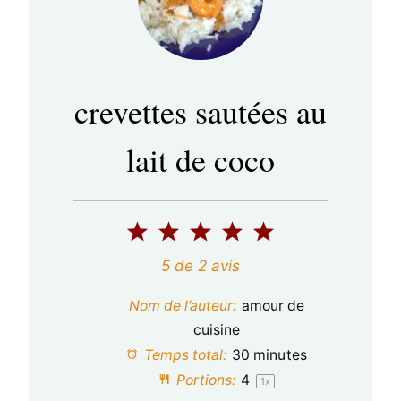
crevettes sautées au
lait de coco
1
2
3
4
5
é
é
é
é
é
5
de
2
avis
t
t
t
t
t
Nom de l’auteur:
amour de
o
o
o
o
o
cuisine
Temps total:
30 minutes
i
i
i
i
i
Portions:
4
1
x
l
l
l
l
l