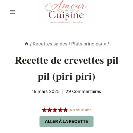
Aller
au
contenu
/
Recettes salées
/
Plats principaux
/
Recette de crevettes pil
pil (piri piri)
19 mars 2025
29 Commentaires
4.8
de
18
avis
ALLER À LA RECETTE