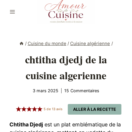
Aller
au
contenu
/
Cuisine du monde
/
Cuisine algérienne
/
chtitha djedj de la
cuisine algerienne
3 mars 2025
15 Commentaires
ALLER À LA RECETTE
5
de
13
avis
Chtitha Djedj
est un plat emblématique de la