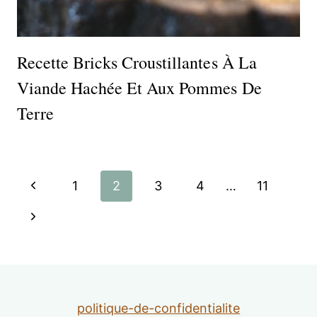
Recette Bricks Croustillantes À La
Viande Hachée Et Aux Pommes De
Terre
Navigation
Page
1
2
3
4
…
11
de
précédente
Page
suivante
page
politique-de-confidentialite