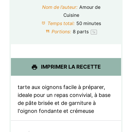
t
t
t
t
t
Nom de l’auteur:
Amour de
o
o
o
o
o
Cuisine
Temps total:
50 minutes
i
i
i
i
i
Portions:
8
parts
1
x
l
l
l
l
l
e
e
e
e
e
s
s
s
s
IMPRIMER LA RECETTE
tarte aux oignons facile à préparer,
ideale pour un repas convivial, à base
de pâte brisée et de garniture à
l'oignon fondante et crémeuse