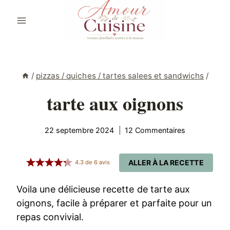
Aller
au
contenu
/
pizzas / quiches / tartes salees et sandwichs
/
tarte aux oignons
22 septembre 2024
12 Commentaires
ALLER À LA RECETTE
4.3
de
6
avis
Voila une délicieuse recette de tarte aux
oignons, facile à préparer et parfaite pour un
repas convivial.