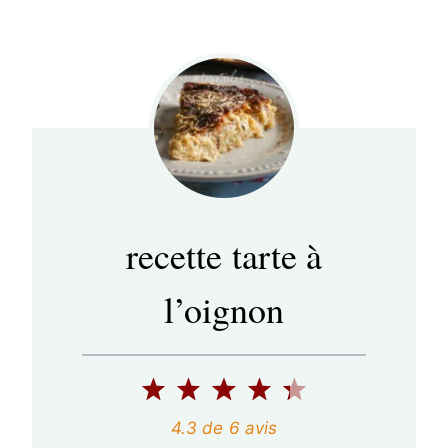
recette tarte à
l’oignon
1
2
3
4
5
é
é
é
é
é
4.3
de
6
avis