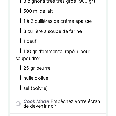
3
oignons très très gros (
900
gr)
500
ml de lait
1
à 2 cuillères de créme épaisse
3
cuillère a soupe de farine
1
oeuf
100
gr d’emmental râpé + pour
saupoudrer
25
gr beurre
huile d’olive
sel (poivre)
Cook Mode
Empêchez votre écran
de devenir noir