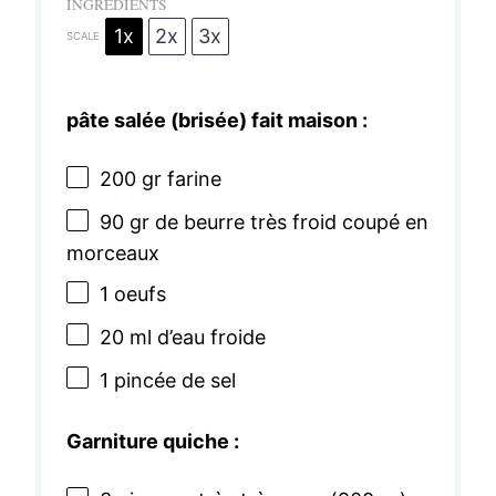
INGRÉDIENTS
1x
2x
3x
SCALE
pâte salée (brisée) fait maison :
200
gr farine
90
gr de beurre très froid coupé en
morceaux
1
oeufs
20
ml d’eau froide
1
pincée de sel
Garniture quiche :