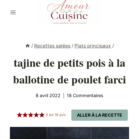
Aller
au
contenu
/
Recettes salées
/
Plats principaux
/
tajine de petits pois à la
ballotine de poulet farci
8 avril 2022
18 Commentaires
ALLER À LA RECETTE
5
de
18
avis