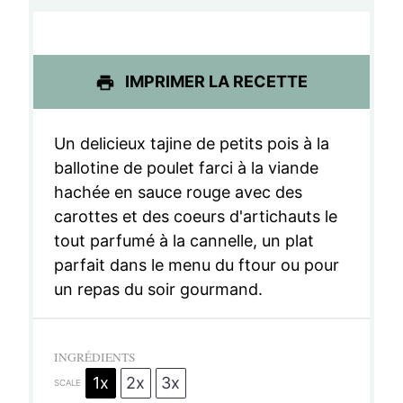
o
o
o
o
o
i
i
i
i
i
IMPRIMER LA RECETTE
l
l
l
l
l
e
e
e
e
e
Un delicieux tajine de petits pois à la
s
s
s
s
ballotine de poulet farci à la viande
hachée en sauce rouge avec des
carottes et des coeurs d'artichauts le
tout parfumé à la cannelle, un plat
parfait dans le menu du ftour ou pour
un repas du soir gourmand.
INGRÉDIENTS
1x
2x
3x
SCALE