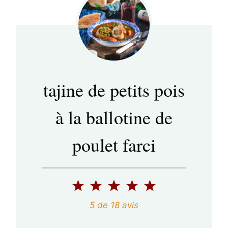
tajine de petits pois
à la ballotine de
poulet farci
1
2
3
4
5
é
é
é
é
é
5
de
18
avis
t
t
t
t
t