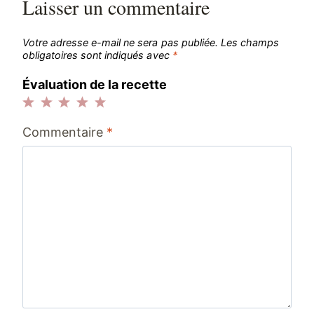
Laisser un commentaire
Votre adresse e-mail ne sera pas publiée.
Les champs
obligatoires sont indiqués avec
*
Évaluation de la recette
1
2
3
4
5
Commentaire
*
étoile
étoiles
étoiles
étoiles
étoiles