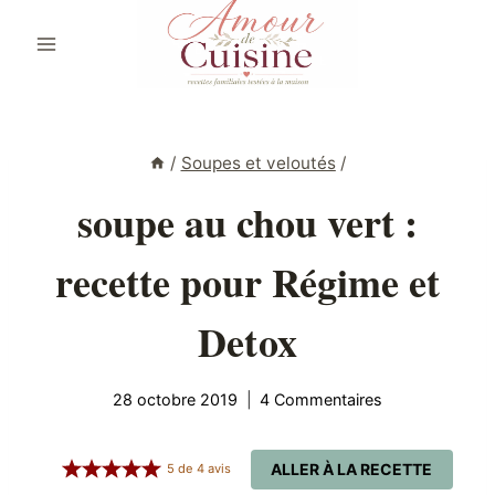
Aller
au
contenu
/
Soupes et veloutés
/
soupe au chou vert :
recette pour Régime et
Detox
28 octobre 2019
4 Commentaires
ALLER À LA RECETTE
5
de
4
avis