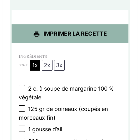
i
i
i
i
i
l
l
l
l
l
e
e
e
e
e
IMPRIMER LA RECETTE
s
s
s
s
INGRÉDIENTS
1x
2x
3x
SCALE
2
c. à soupe de margarine 100 %
végétale
125
gr de poireaux (coupés en
morceaux fin)
1
gousse d’ail