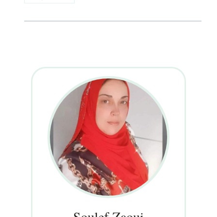
Soulef Zaoui