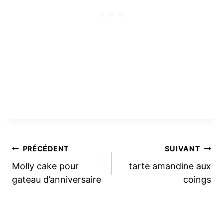
Navigation
PRÉCÉDENT
SUIVANT
Molly cake pour
tarte amandine aux
de
gateau d’anniversaire
coings
l’article