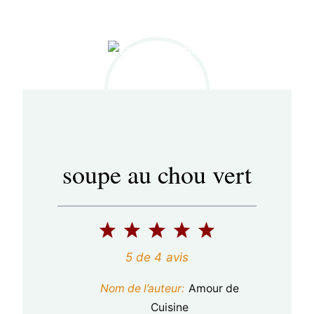
soupe au chou vert
1
2
3
4
5
é
é
é
é
é
5
de
4
avis
t
t
t
t
t
Nom de l’auteur:
Amour de
o
o
o
o
o
Cuisine