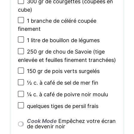
300
gr de courgettes (coupées en
cube)
1
branche de céléré coupée
finement
1
litre de bouillon de légumes
250
gr de chou de Savoie (tige
enlevée et feuilles finement tranchées)
150
gr de pois verts surgelés
½
c. à café de sel de mer fin
¼
c. à café de poivre noir moulu
quelques tiges de persil frais
Cook Mode
Empêchez votre écran
de devenir noir