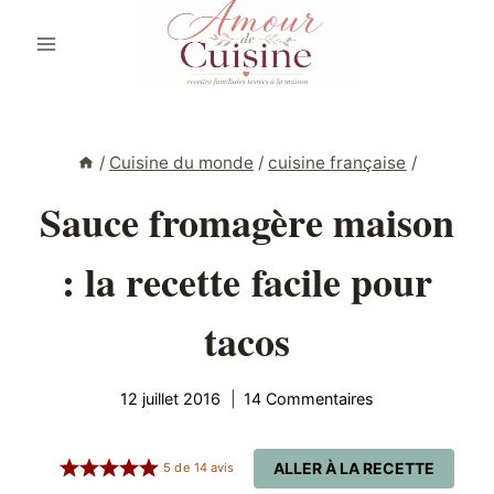
Aller
au
contenu
/
Cuisine du monde
/
cuisine française
/
Sauce fromagère maison
: la recette facile pour
tacos
12 juillet 2016
14 Commentaires
ALLER À LA RECETTE
5
de
14
avis