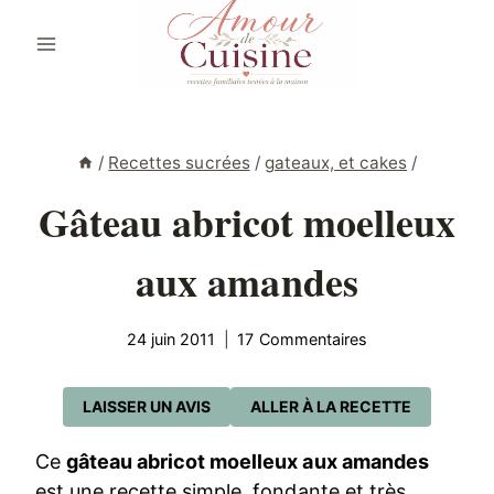
Aller
au
contenu
/
Recettes sucrées
/
gateaux, et cakes
/
Gâteau abricot moelleux
aux amandes
24 juin 2011
17 Commentaires
LAISSER UN AVIS
ALLER À LA RECETTE
Ce
gâteau abricot moelleux aux amandes
est une recette simple, fondante et très