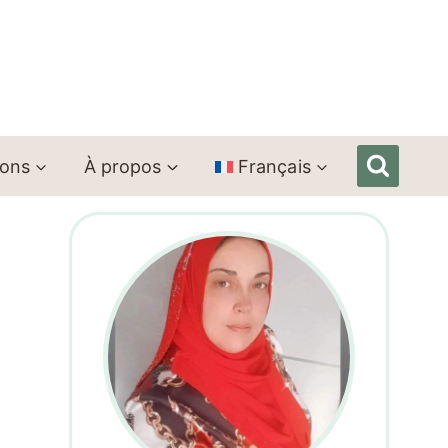
ions
À propos
Français