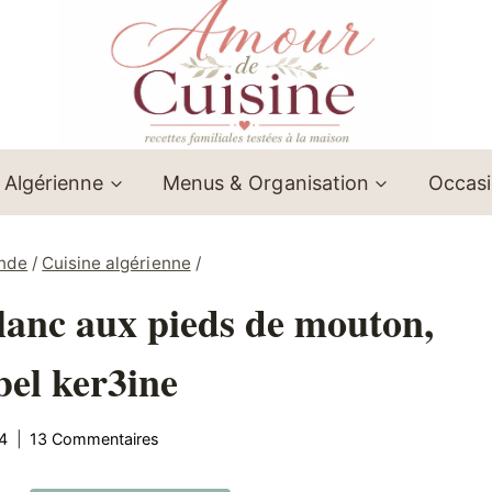
 Algérienne
Menus & Organisation
Occas
onde
/
Cuisine algérienne
/
blanc aux pieds de mouton,
bel ker3ine
4
13 Commentaires