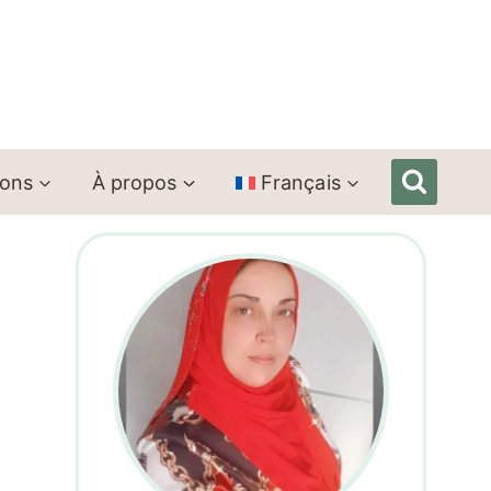
ions
À propos
Français