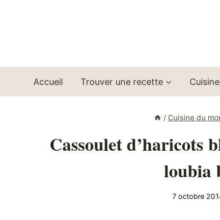
Aller
au
contenu
Accueil
Trouver une recette
Cuisine
/
Cuisine du m
Cassoulet d’haricots 
loubia 
7 octobre 201