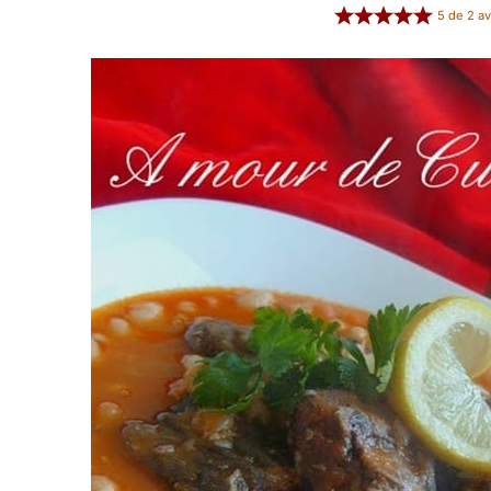
5
de
2
av