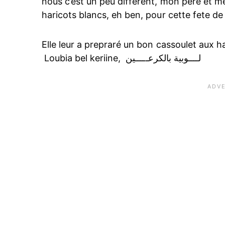
nous c’est un peu different, mon pere et m
haricots blancs, eh ben, pour cette fete de 
Elle leur a prepraré un bon cassoulet aux h
Loubia bel keriine, لــــوبية بالكرعـــــين