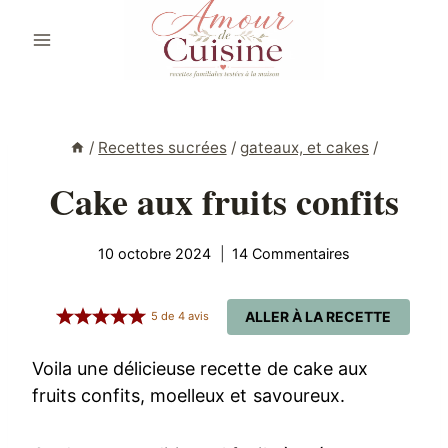
Aller
au
contenu
/
Recettes sucrées
/
gateaux, et cakes
/
Cake aux fruits confits
10 octobre 2024
14 Commentaires
ALLER À LA RECETTE
5
de
4
avis
Voila une délicieuse recette de cake aux
fruits confits, moelleux et savoureux.