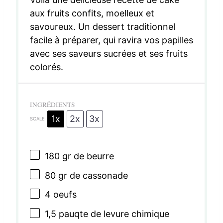
aux fruits confits, moelleux et
savoureux. Un dessert traditionnel
facile à préparer, qui ravira vos papilles
avec ses saveurs sucrées et ses fruits
colorés.
INGRÉDIENTS
1x
2x
3x
SCALE
180
gr de beurre
80
gr de cassonade
4
oeufs
1
,5 pauqte de levure chimique