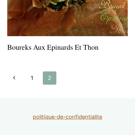
Boureks Aux Epinards Et Thon
Navigation
Page
1
2
de
précédente
page
politique-de-confidentialite