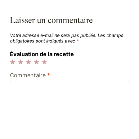
Laisser un commentaire
Votre adresse e-mail ne sera pas publiée.
Les champs
obligatoires sont indiqués avec
*
Évaluation de la recette
1
2
3
4
5
Commentaire
*
étoile
étoiles
étoiles
étoiles
étoiles