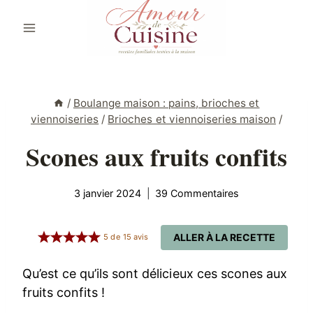
Aller
au
contenu
/
Boulange maison : pains, brioches et
viennoiseries
/
Brioches et viennoiseries maison
/
Scones aux fruits confits
3 janvier 2024
39 Commentaires
ALLER À LA RECETTE
5
de
15
avis
Qu’est ce qu’ils sont délicieux ces scones aux
fruits confits !