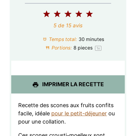
1
2
3
4
5
é
é
é
é
é
5
de
15
avis
t
t
t
t
t
Temps total:
30 minutes
o
o
o
o
o
Portions:
8
pieces
1
x
i
i
i
i
i
l
l
l
l
l
e
e
e
e
e
IMPRIMER LA RECETTE
s
s
s
s
Recette des scones aux fruits confits
facile, idéale
pour le petit-déjeuner
ou
pour une collation.
Ces scones crousti-moelleux sont