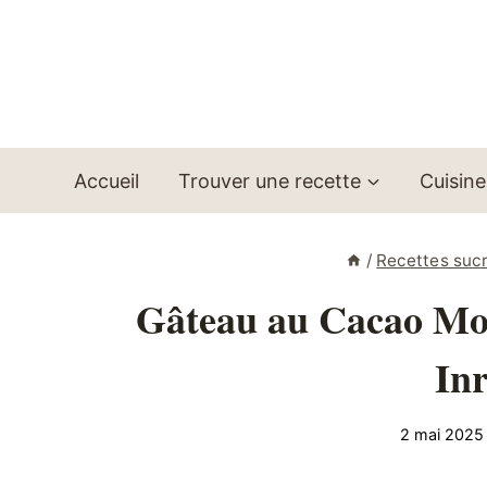
Aller
au
contenu
Accueil
Trouver une recette
Cuisine
/
Recettes suc
Gâteau au Cacao Moel
In
2 mai 2025