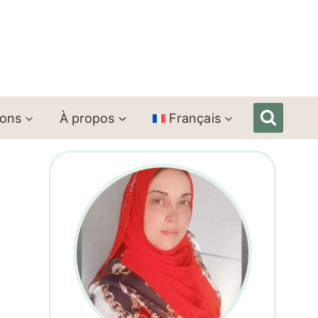
ions
À propos
Français