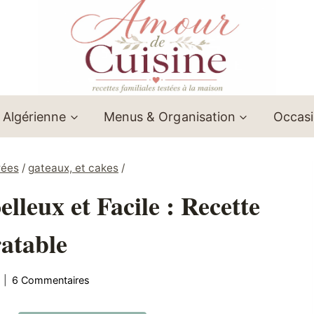
 Algérienne
Menus & Organisation
Occas
rées
/
gateaux, et cakes
/
leux et Facile : Recette
ratable
6 Commentaires