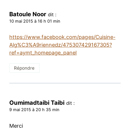
Batoule Noor
dit :
10 mai 2015 à 16 h 01 min
https://www.facebook.com/pages/Cuisine-
Alg%C3%A9riennedz/475307429167305?
ref=aymt_homepage_panel
Répondre
Oumimadtaibi Taibi
dit :
9 mai 2015 à 20 h 35 min
Merci