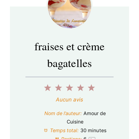
fraises et crème
bagatelles
1
2
3
4
5
é
é
é
é
é
Aucun avis
t
t
t
t
t
Nom de l’auteur:
Amour de
o
o
o
o
o
Cuisine
Temps total:
30 minutes
i
i
i
i
i