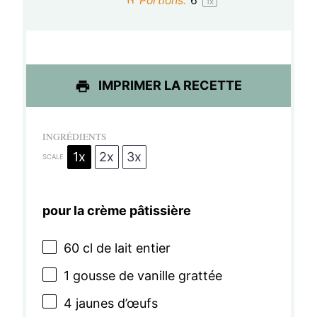
Portions:
6
1
x
l
l
l
l
l
e
e
e
e
e
s
s
s
s
IMPRIMER LA RECETTE
INGRÉDIENTS
1x
2x
3x
SCALE
pour la crème pâtissière
60
cl de lait entier
1
gousse de vanille grattée
4
jaunes d’œufs