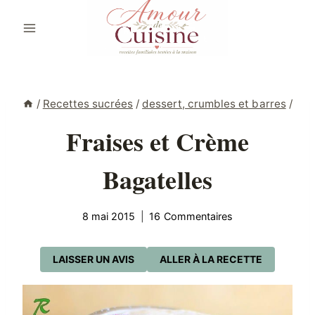
Aller
au
contenu
/
Recettes sucrées
/
dessert, crumbles et barres
/
Fraises et Crème
Bagatelles
8 mai 2015
16 Commentaires
LAISSER UN AVIS
ALLER À LA RECETTE