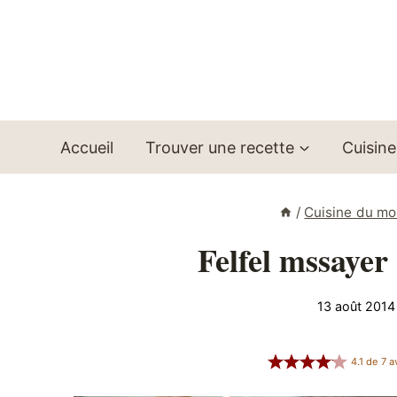
Aller
au
contenu
Accueil
Trouver une recette
Cuisine
/
Cuisine du m
Felfel mssayer
13 août 2014
4.1
de
7
a