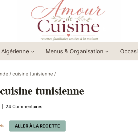
 Algérienne
Menus & Organisation
Occas
onde
/
cuisine tunisienne
/
 cuisine tunisienne
24 Commentaires
ALLER À LA RECETTE
vis