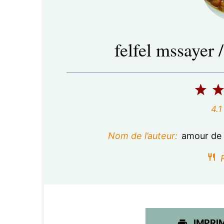
felfel mssayer 
1
é
4.1
t
Nom de l’auteur:
amour de 
o
P
i
l
e
IMPRI