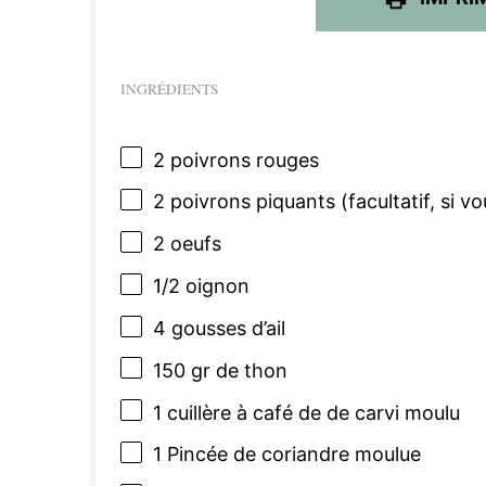
INGRÉDIENTS
2
poivrons rouges
2
poivrons piquants (facultatif, si v
2
oeufs
1/2
oignon
4
gousses d’ail
150
gr de thon
1
cuillère à café de de carvi moulu
1
Pincée de coriandre moulue