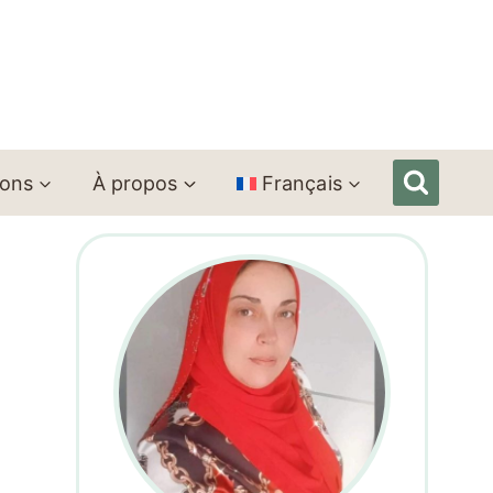
ions
À propos
Français