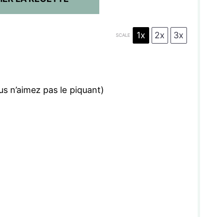
1x
2x
3x
SCALE
ous n’aimez pas le piquant)