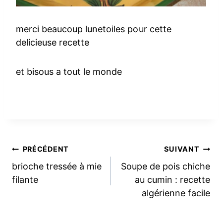
merci beaucoup lunetoiles pour cette
delicieuse recette
et bisous a tout le monde
Navigation
PRÉCÉDENT
SUIVANT
brioche tressée à mie
Soupe de pois chiche
de
filante
au cumin : recette
algérienne facile
l’article