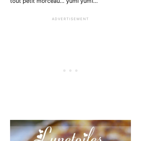
tout petit morceau… yumi yumi…