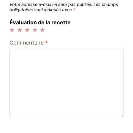
Votre adresse e-mail ne sera pas publiée.
Les champs
obligatoires sont indiqués avec
*
Évaluation de la recette
1
2
3
4
5
Commentaire
*
étoile
étoiles
étoiles
étoiles
étoiles