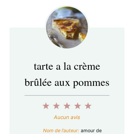
tarte a la crème
brûlée aux pommes
1
2
3
4
5
é
é
é
é
é
Aucun avis
t
t
t
t
t
Nom de l’auteur:
amour de