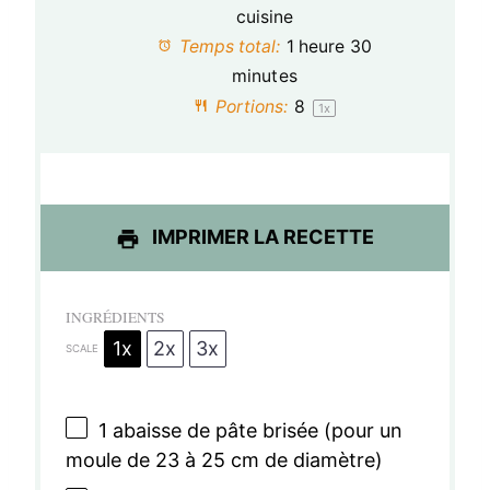
o
o
o
o
o
cuisine
Temps total:
1 heure 30
i
i
i
i
i
minutes
l
l
l
l
l
Portions:
8
1
x
e
e
e
e
e
s
s
s
s
IMPRIMER LA RECETTE
INGRÉDIENTS
1x
2x
3x
SCALE
1
abaisse de pâte brisée (pour un
moule de
23
à
25
cm de diamètre)