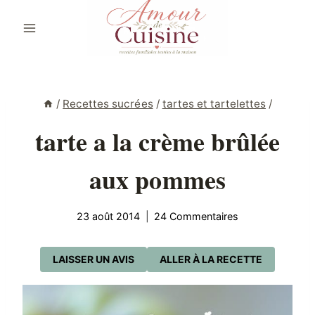
Aller
au
contenu
/
Recettes sucrées
/
tartes et tartelettes
/
tarte a la crème brûlée
aux pommes
23 août 2014
24 Commentaires
LAISSER UN AVIS
ALLER À LA RECETTE