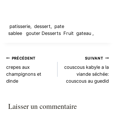
patisserie, dessert, pate
sablee gouter Desserts Fruit gateau ,
Navigation
PRÉCÉDENT
SUIVANT
crepes aux
couscous kabyle a la
de
champignons et
viande séchée:
dinde
couscous au guedid
l’article
Laisser un commentaire