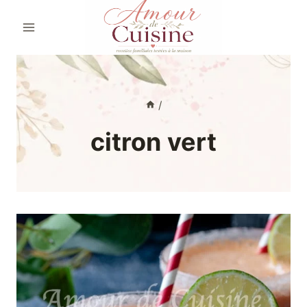
Aller
au
contenu
/
citron vert