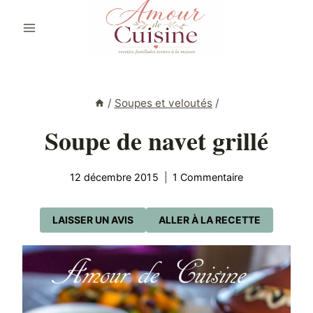
Aller
au
contenu
/
Soupes et veloutés
/
Soupe de navet grillé
12 décembre 2015
1 Commentaire
LAISSER UN AVIS
ALLER À LA RECETTE