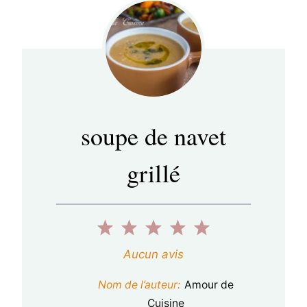
soupe de navet
grillé
1
2
3
4
5
é
é
é
é
é
Aucun avis
t
t
t
t
t
Nom de l’auteur:
Amour de
o
o
o
o
o
Cuisine