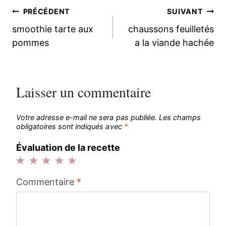
Navigation
PRÉCÉDENT
SUIVANT
smoothie tarte aux
chaussons feuilletés
de
pommes
a la viande hachée
l’article
Laisser un commentaire
Votre adresse e-mail ne sera pas publiée.
Les champs
obligatoires sont indiqués avec
*
Évaluation de la recette
1
2
3
4
5
Commentaire
*
étoile
étoiles
étoiles
étoiles
étoiles