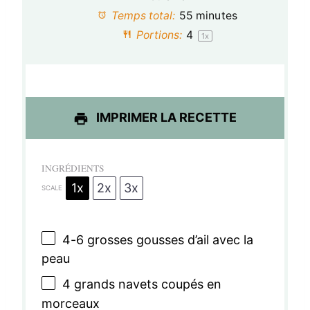
Temps total:
55 minutes
i
i
i
i
i
Portions:
4
1
x
l
l
l
l
l
e
e
e
e
e
s
s
s
s
IMPRIMER LA RECETTE
INGRÉDIENTS
1x
2x
3x
SCALE
4
-
6
grosses gousses d’ail avec la
peau
4
grands navets coupés en
morceaux