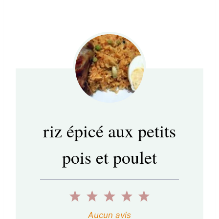
riz épicé aux petits
pois et poulet
1
2
3
4
5
é
é
é
é
é
Aucun avis