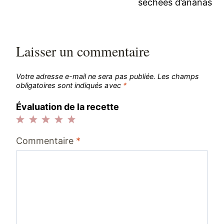
séchées d’ananas
l’article
Laisser un commentaire
Votre adresse e-mail ne sera pas publiée.
Les champs
obligatoires sont indiqués avec
*
Évaluation de la recette
1
2
3
4
5
Commentaire
*
étoile
étoiles
étoiles
étoiles
étoiles