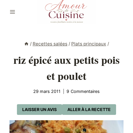
Aller
au
contenu
/
Recettes salées
/
Plats principaux
/
riz épicé aux petits pois
et poulet
29 mars 2011
9 Commentaires
LAISSER UN AVIS
ALLER À LA RECETTE