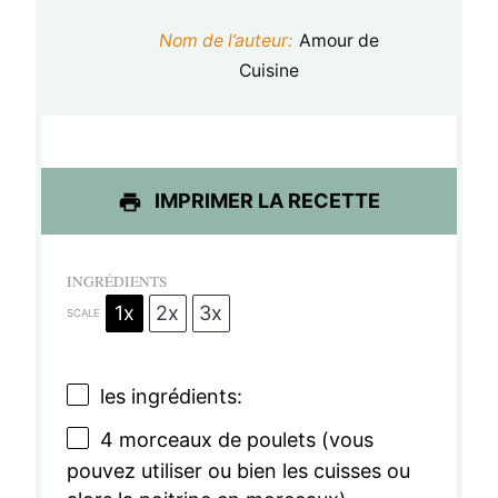
t
t
t
t
t
Nom de l’auteur:
Amour de
o
o
o
o
o
Cuisine
i
i
i
i
i
l
l
l
l
l
e
e
e
e
e
IMPRIMER LA RECETTE
s
s
s
s
INGRÉDIENTS
1x
2x
3x
SCALE
les ingrédients:
4
morceaux de poulets (vous
pouvez utiliser ou bien les cuisses ou