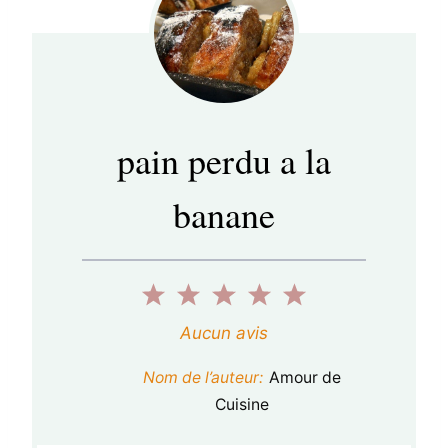
pain perdu a la
banane
1
2
3
4
5
é
é
é
é
é
Aucun avis
t
t
t
t
t
Nom de l’auteur:
Amour de
o
o
o
o
o
Cuisine
i
i
i
i
i