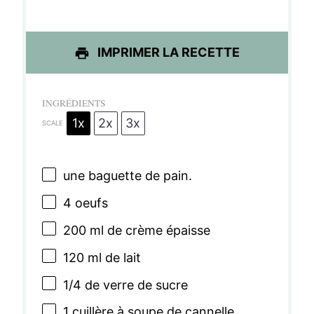
l
l
l
l
l
e
e
e
e
e
IMPRIMER LA RECETTE
s
s
s
s
INGRÉDIENTS
1x
2x
3x
SCALE
une baguette de pain.
4
oeufs
200
ml de crème épaisse
120
ml de lait
1/4
de verre de sucre
1
cuillère à soupe de cannelle