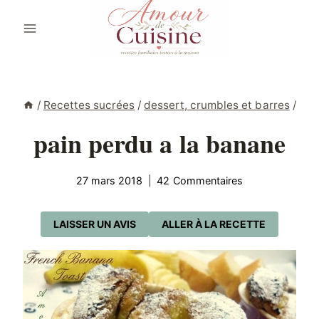
Aller
au
contenu
/
Recettes sucrées
/
dessert, crumbles et barres
/
pain perdu a la banane
27 mars 2018
42 Commentaires
LAISSER UN AVIS
ALLER À LA RECETTE