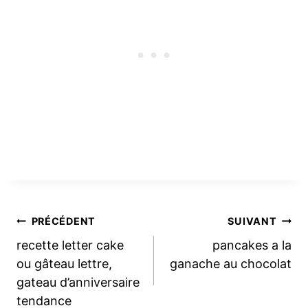
Navigation
PRÉCÉDENT
SUIVANT
recette letter cake
pancakes a la
de
ou gâteau lettre,
ganache au chocolat
gateau d’anniversaire
l’article
tendance