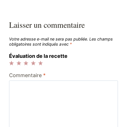
Laisser un commentaire
Votre adresse e-mail ne sera pas publiée.
Les champs
obligatoires sont indiqués avec
*
Évaluation de la recette
1
2
3
4
5
Commentaire
*
étoile
étoiles
étoiles
étoiles
étoiles