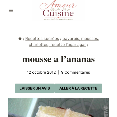
Aller
au
contenu
/
Recettes sucrées
/
bavarois, mousses,
charlottes, recette l'agar agar
/
mousse a l’ananas
12 octobre 2012
9 Commentaires
LAISSER UN AVIS
ALLER À LA RECETTE