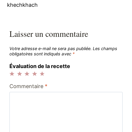
l’article
khechkhach
Laisser un commentaire
Votre adresse e-mail ne sera pas publiée.
Les champs
obligatoires sont indiqués avec
*
Évaluation de la recette
1
2
3
4
5
Commentaire
*
étoile
étoiles
étoiles
étoiles
étoiles