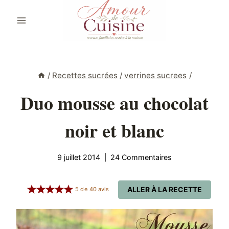
Aller
au
contenu
/
Recettes sucrées
/
verrines sucrees
/
Duo mousse au chocolat
noir et blanc
9 juillet 2014
24 Commentaires
ALLER À LA RECETTE
5
de
40
avis