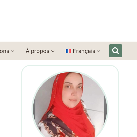
ions
À propos
Français