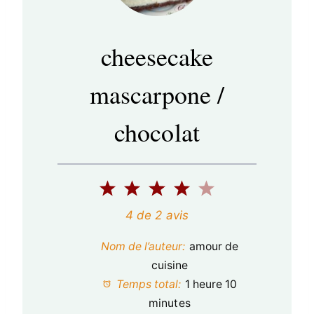
cheesecake
mascarpone /
chocolat
1
2
3
4
5
é
é
é
é
é
4
de
2
avis
t
t
t
t
t
Nom de l’auteur:
amour de
o
o
o
o
o
cuisine
Temps total:
1 heure 10
i
i
i
i
i
minutes