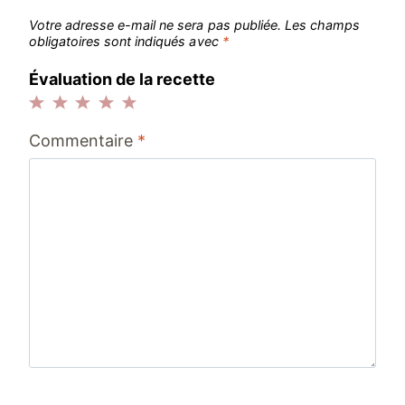
Votre adresse e-mail ne sera pas publiée.
Les champs
obligatoires sont indiqués avec
*
Évaluation de la recette
1
2
3
4
5
Commentaire
*
étoile
étoiles
étoiles
étoiles
étoiles