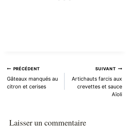
Navigation
PRÉCÉDENT
SUIVANT
Gâteaux manqués au
Artichauts farcis aux
de
citron et cerises
crevettes et sauce
Aïoli
l’article
Laisser un commentaire