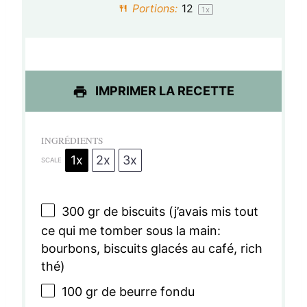
l
l
l
l
l
Portions:
1
2
1
x
e
e
e
e
e
s
s
s
s
IMPRIMER LA RECETTE
INGRÉDIENTS
1x
2x
3x
SCALE
300
gr de biscuits (j’avais mis tout
ce qui me tomber sous la main:
bourbons, biscuits glacés au café, rich
thé)
100
gr de beurre fondu