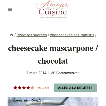
Aller
au
contenu
/
Recettes sucrées
/
cheesecakes et tiramisus
/
cheesecake mascarpone /
chocolat
7 mars 2014
30 Commentaires
ALLER À LA RECETTE
4
de
2
avis