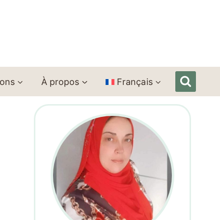
ions
À propos
Français