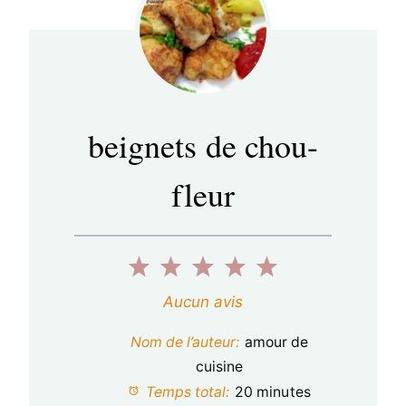
beignets de chou-
fleur
1
2
3
4
5
é
é
é
é
é
Aucun avis
t
t
t
t
t
Nom de l’auteur:
amour de
o
o
o
o
o
cuisine
Temps total:
20 minutes
i
i
i
i
i