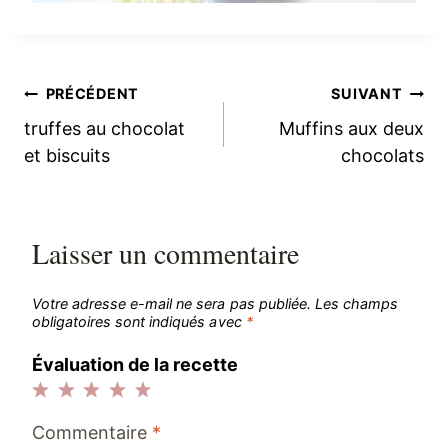
Navigation
PRÉCÉDENT
SUIVANT
truffes au chocolat
Muffins aux deux
de
et biscuits
chocolats
l’article
Laisser un commentaire
Votre adresse e-mail ne sera pas publiée.
Les champs
obligatoires sont indiqués avec
*
Évaluation de la recette
1
2
3
4
5
Commentaire
*
étoile
étoiles
étoiles
étoiles
étoiles