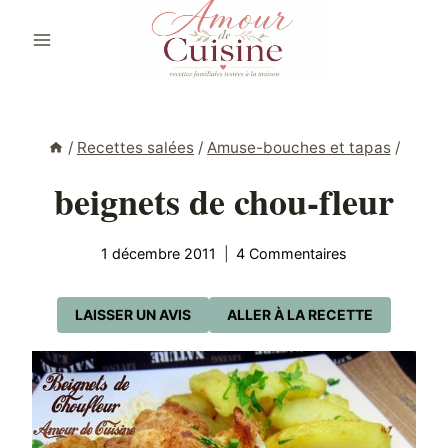
Aller
au
contenu
/
Recettes salées
/
Amuse-bouches et tapas
/
beignets de chou-fleur
1 décembre 2011
4 Commentaires
LAISSER UN AVIS
ALLER À LA RECETTE