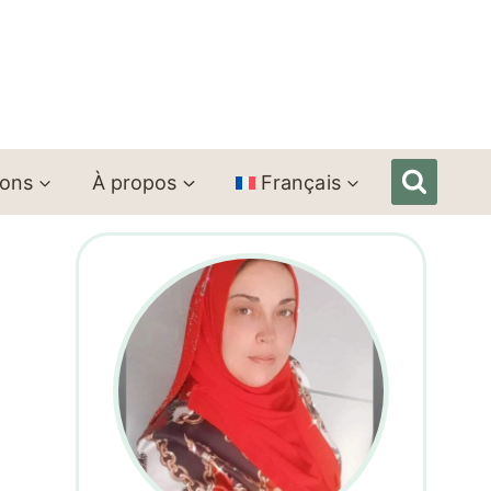
ions
À propos
Français