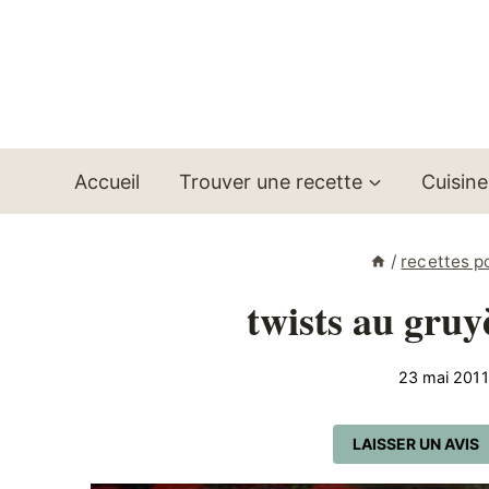
Aller
au
contenu
Accueil
Trouver une recette
Cuisine
/
recettes p
twists au gruy
23 mai 2011
LAISSER UN AVIS