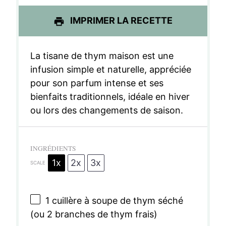
s
s
s
s
IMPRIMER LA RECETTE
La tisane de thym maison est une
infusion simple et naturelle, appréciée
pour son parfum intense et ses
bienfaits traditionnels, idéale en hiver
ou lors des changements de saison.
INGRÉDIENTS
1x
2x
3x
SCALE
1
cuillère à soupe de thym séché
(ou
2
branches de thym frais)