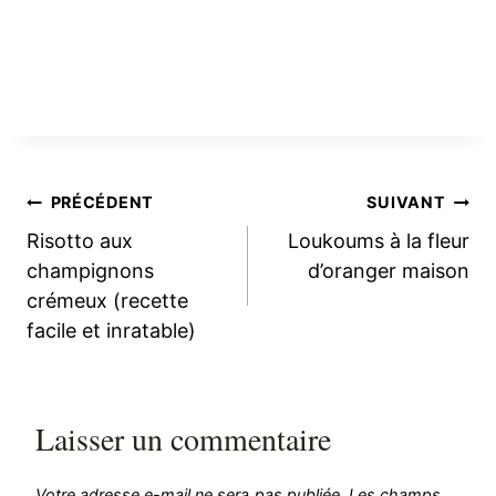
Navigation
PRÉCÉDENT
SUIVANT
Risotto aux
Loukoums à la fleur
de
champignons
d’oranger maison
crémeux (recette
l’article
facile et inratable)
Laisser un commentaire
Votre adresse e-mail ne sera pas publiée.
Les champs