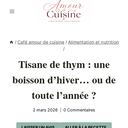
Aller
au
contenu
/
Café amour de cuisine
/
Alimentation et nutrition
/
Tisane de thym : une
boisson d’hiver… ou de
toute l’année ?
2 mars 2026
0 Commentaires
LAISSER UN AVIS
ALLER À LA RECETTE