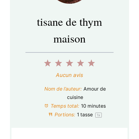
tisane de thym
maison
1
2
3
4
5
é
é
é
é
é
Aucun avis
t
t
t
t
t
Nom de l’auteur:
Amour de
o
o
o
o
o
cuisine
Temps total:
10 minutes
i
i
i
i
i
Portions:
1
tasse
1
x
l
l
l
l
l
e
e
e
e
e