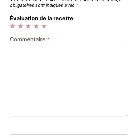
obligatoires sont indiqués avec
*
Évaluation de la recette
1
2
3
4
5
Commentaire
*
étoile
étoiles
étoiles
étoiles
étoiles