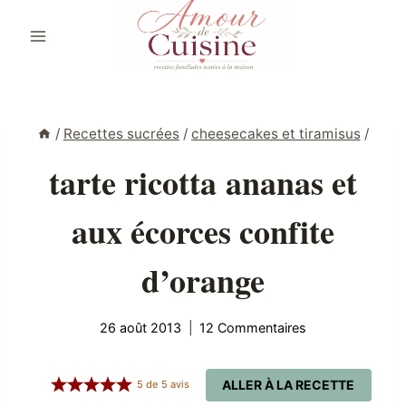
Aller
au
contenu
/
Recettes sucrées
/
cheesecakes et tiramisus
/
tarte ricotta ananas et
aux écorces confite
d’orange
26 août 2013
12 Commentaires
ALLER À LA RECETTE
5
de
5
avis