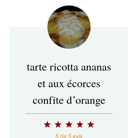
tarte ricotta ananas
et aux écorces
confite d’orange
1
2
3
4
5
é
é
é
é
é
5
de
5
avis