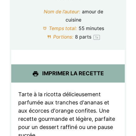
t
t
t
t
t
Nom de l’auteur:
amour de
o
o
o
o
o
cuisine
Temps total:
55 minutes
i
i
i
i
i
Portions:
8
parts
1
x
l
l
l
l
l
e
e
e
e
e
s
s
s
s
IMPRIMER LA RECETTE
Tarte à la ricotta délicieusement
parfumée aux tranches d'ananas et
aux écorces d'orange confites. Une
recette gourmande et légère, parfaite
pour un dessert raffiné ou une pause
sucrée.