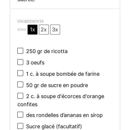
INGRÉDIENTS
1x
2x
3x
SCALE
250
gr de ricotta
3
oeufs
1
c. à soupe bombée de farine
50
gr de sucre en poudre
2
c. à soupe d'écorces d'orange
confites
des rondelles d’ananas en sirop
Sucre glacé (facultatif)