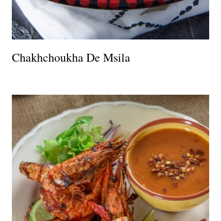
Chakhchoukha De Msila