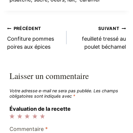
Navigation
PRÉCÉDENT
SUIVANT
Confiture pommes
feuilleté tressé au
de
poires aux épices
poulet béchamel
l’article
Laisser un commentaire
Votre adresse e-mail ne sera pas publiée.
Les champs
obligatoires sont indiqués avec
*
Évaluation de la recette
1
2
3
4
5
Commentaire
*
étoile
étoiles
étoiles
étoiles
étoiles