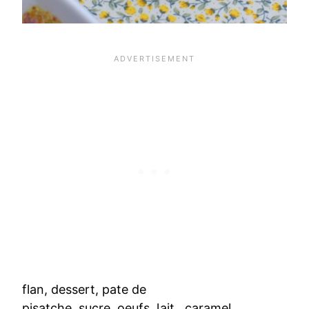
flan
,
dessert
,
pate de
pisatche
,
sucre
,
oeufs
,
lait
,
caramel