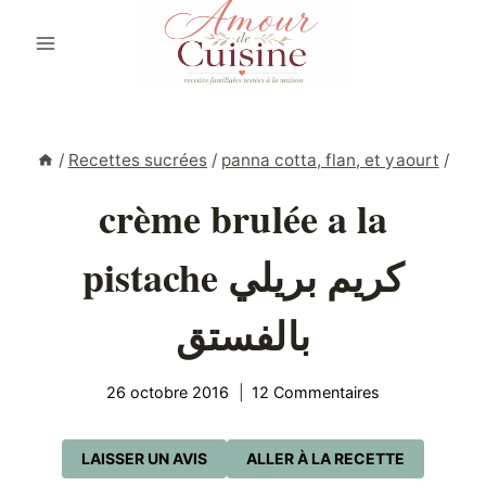
Aller
au
contenu
/
Recettes sucrées
/
panna cotta, flan, et yaourt
/
crème brulée a la
pistache كريم بريلي
بالفستق
26 octobre 2016
12 Commentaires
LAISSER UN AVIS
ALLER À LA RECETTE