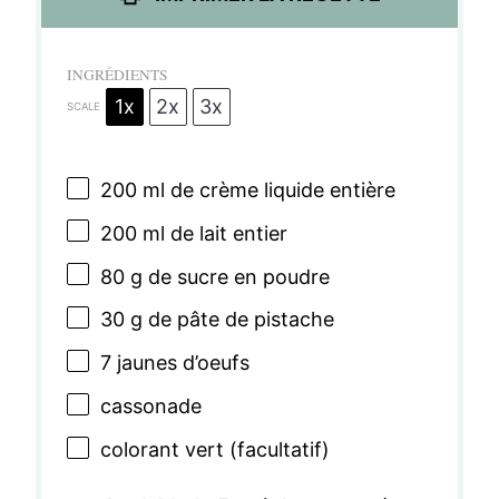
INGRÉDIENTS
1x
2x
3x
SCALE
200
ml de crème liquide entière
200
ml de lait entier
80 g
de sucre en poudre
30 g
de pâte de pistache
7
jaunes d’oeufs
cassonade
colorant vert (facultatif)