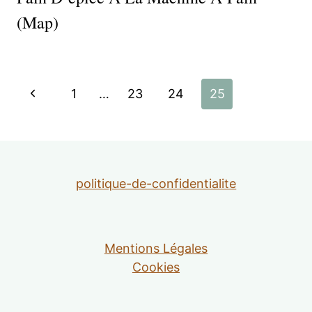
(map)
Navigation
Page
1
…
23
24
25
de
précédente
page
politique-de-confidentialite
Mentions Légales
Cookies