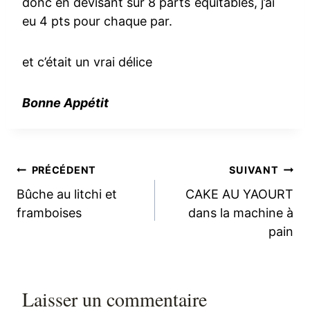
donc en devisant sur 8 parts équitables, j’ai
eu 4 pts pour chaque par.
et c’était un vrai délice
Bonne Appétit
Navigation
PRÉCÉDENT
SUIVANT
Bûche au litchi et
CAKE AU YAOURT
de
framboises
dans la machine à
pain
l’article
Laisser un commentaire