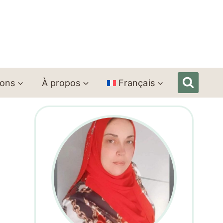
ions
À propos
Français