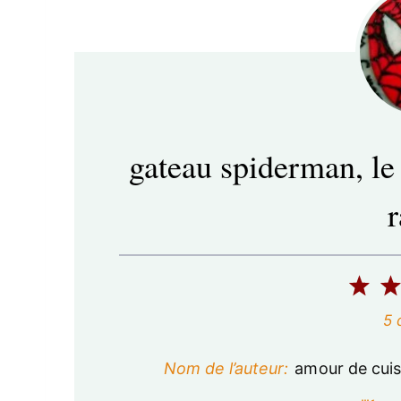
gateau spiderman, le
1
é
5
t
Nom de l’auteur:
amour de cuis
o