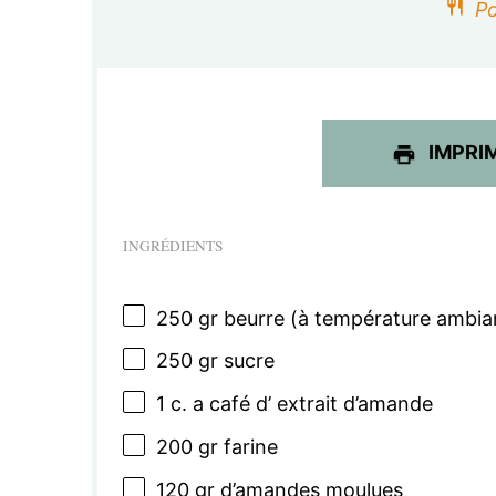
Po
i
l
e
IMPRI
INGRÉDIENTS
250
gr beurre (à température ambia
250
gr sucre
1
c. a café d’ extrait d’amande
200
gr farine
120
gr d’amandes moulues