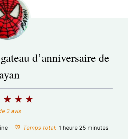
 gateau d’anniversaire de
rayan
2
3
4
5
é
é
é
é
de
2
avis
t
t
t
t
ine
Temps total:
1 heure 25 minutes
o
o
o
o