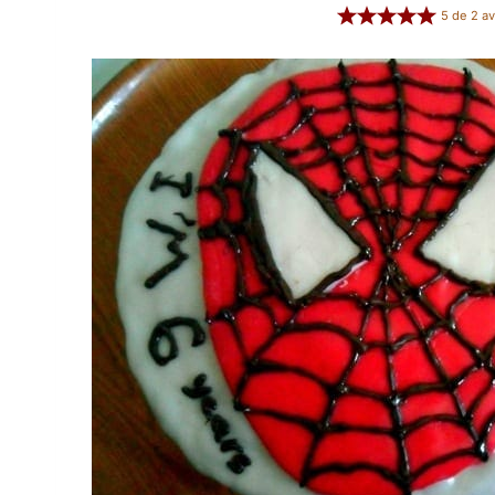
5
de
2
av