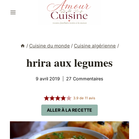
Aller
au
contenu
/
Cuisine du monde
/
Cuisine algérienne
/
hrira aux legumes
9 avril 2019
27 Commentaires
3.9
de
11
avis
ALLER À LA RECETTE