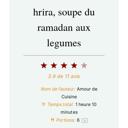
hrira, soupe du
ramadan aux
legumes
1
2
3
4
5
é
é
é
é
é
3.9
de
11
avis
t
t
t
t
t
Nom de l’auteur:
Amour de
o
o
o
o
o
Cuisine
Temps total:
1 heure 10
i
i
i
i
i
minutes
l
l
l
l
l
Portions:
6
1
x