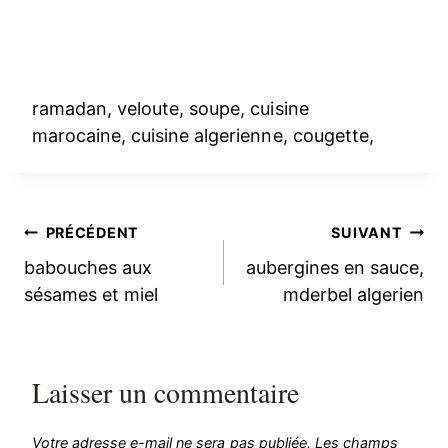
ramadan, veloute, soupe, cuisine
marocaine, cuisine algerienne, cougette,
Navigation
PRÉCÉDENT
SUIVANT
babouches aux
aubergines en sauce,
de
sésames et miel
mderbel algerien
l’article
Laisser un commentaire
Votre adresse e-mail ne sera pas publiée.
Les champs