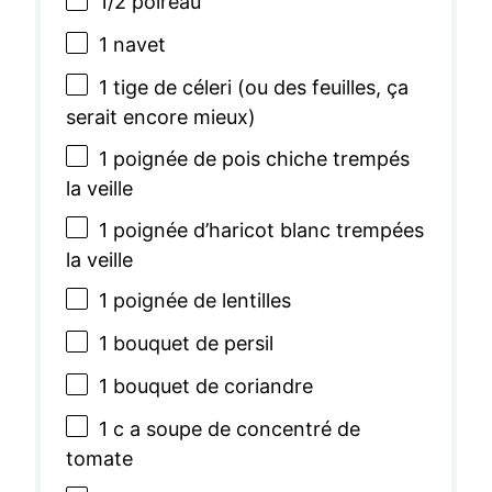
1/2
poireau
1
navet
1
tige de céleri (ou des feuilles, ça
serait encore mieux)
1
poignée de pois chiche trempés
la veille
1
poignée d’haricot blanc trempées
la veille
1
poignée de lentilles
1
bouquet de persil
1
bouquet de coriandre
1
c a soupe de concentré de
tomate