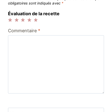
obligatoires sont indiqués avec
*
Évaluation de la recette
1
2
3
4
5
Commentaire
*
étoile
étoiles
étoiles
étoiles
étoiles