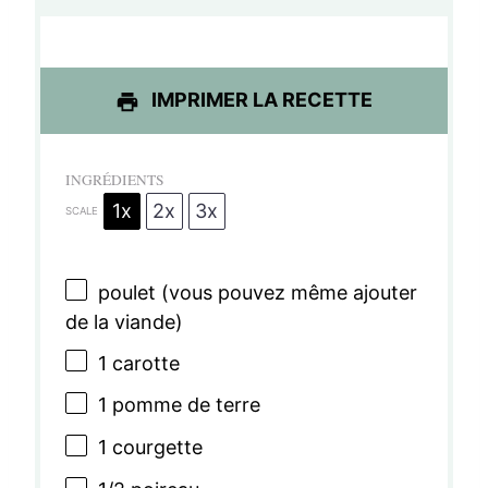
e
e
e
e
e
s
s
s
s
IMPRIMER LA RECETTE
INGRÉDIENTS
1x
2x
3x
SCALE
poulet (vous pouvez même ajouter
de la viande)
1
carotte
1
pomme de terre
1
courgette