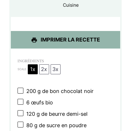
o
o
o
o
o
Cuisine
i
i
i
i
i
l
l
l
l
l
e
e
e
e
e
IMPRIMER LA RECETTE
s
s
s
s
INGRÉDIENTS
1x
2x
3x
SCALE
200 g
de bon chocolat noir
6
œufs bio
120 g
de beurre demi-sel
80 g
de sucre en poudre