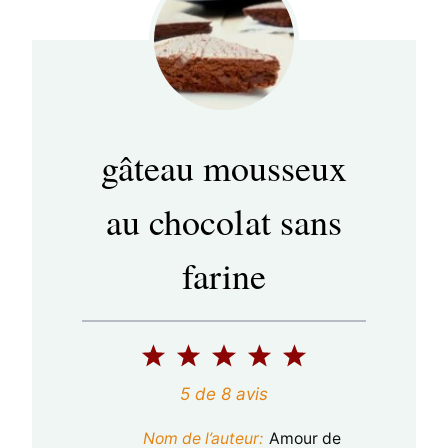
gâteau mousseux
au chocolat sans
farine
1
2
3
4
5
é
é
é
é
é
5
de
8
avis
t
t
t
t
t
Nom de l’auteur:
Amour de