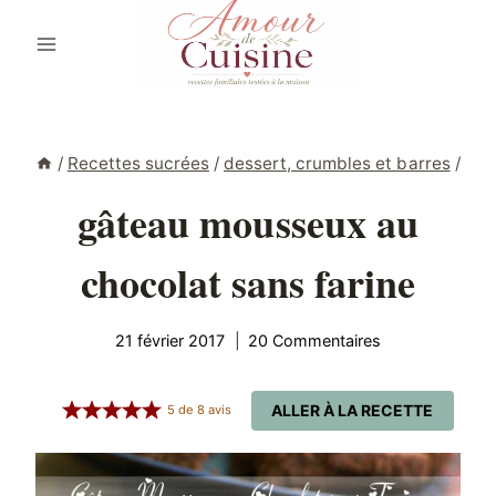
Aller
au
contenu
/
Recettes sucrées
/
dessert, crumbles et barres
/
gâteau mousseux au
chocolat sans farine
21 février 2017
20 Commentaires
ALLER À LA RECETTE
5
de
8
avis