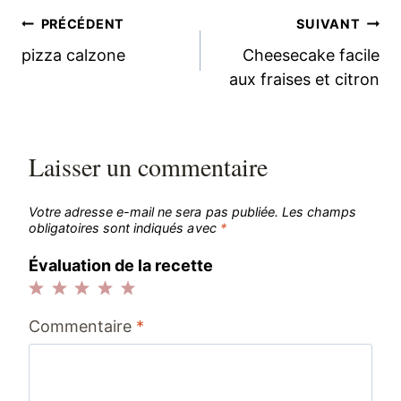
Navigation
PRÉCÉDENT
SUIVANT
pizza calzone
Cheesecake facile
de
aux fraises et citron
l’article
Laisser un commentaire
Votre adresse e-mail ne sera pas publiée.
Les champs
obligatoires sont indiqués avec
*
Évaluation de la recette
1
2
3
4
5
Commentaire
*
étoile
étoiles
étoiles
étoiles
étoiles