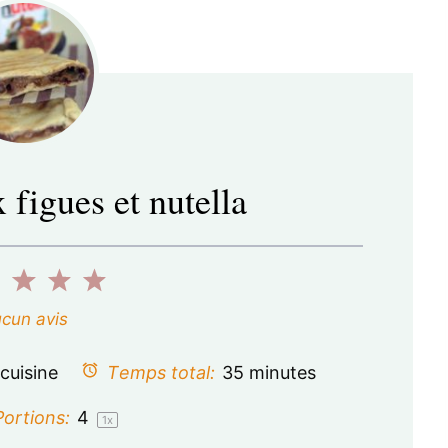
 figues et nutella
2
3
4
5
é
é
é
é
cun avis
t
t
t
t
cuisine
Temps total:
35 minutes
o
o
o
o
ortions:
4
1
x
i
i
i
i