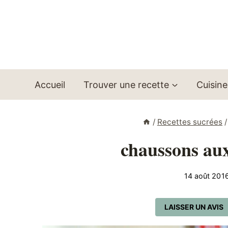
Aller
au
contenu
Accueil
Trouver une recette
Cuisine
/
Recettes sucrées
/
chaussons aux
14 août 201
LAISSER UN AVIS