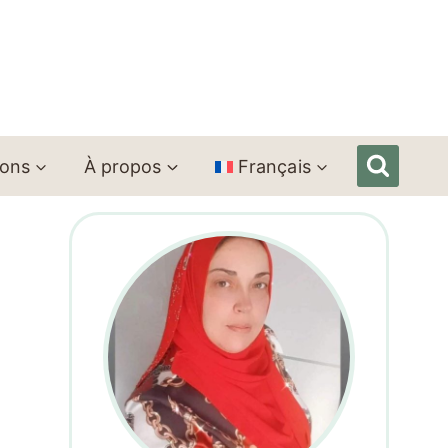
ions
À propos
Français