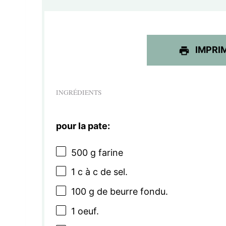
l
e
IMPRI
INGRÉDIENTS
pour la pate:
500 g
farine
1
c à c de sel.
100 g
de beurre fondu.
1
oeuf.