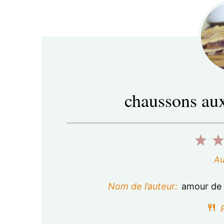
chaussons aux
1
é
Au
t
Nom de l’auteur:
amour de 
o
P
i