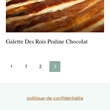
Galette Des Rois Praline Chocolat
Navigation
Page
1
2
3
de
précédente
page
politique-de-confidentialite