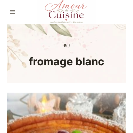
Aller
au
contenu
/
fromage blanc