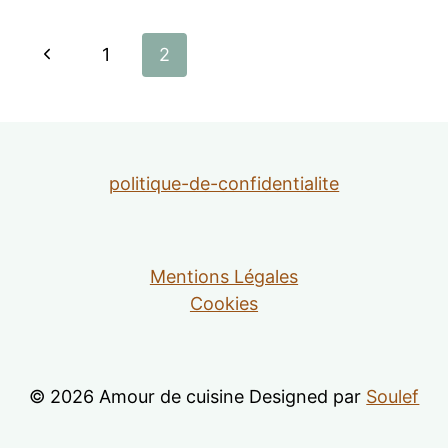
Navigation
Page
1
2
de
précédente
page
politique-de-confidentialite
Mentions Légales
Cookies
© 2026 Amour de cuisine Designed par
Soulef