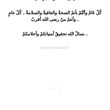
كُلْ عَامْ وأنْتُمْ بأتمْ الصحةْ والعافيةْ والسلامةْ .. كُلْ عامٍ
وأنتمْ منْ رضى الله أقربْ ..
نسالْ الله تحقيقْ أمنياتكمْ وأحلامكمْ ..