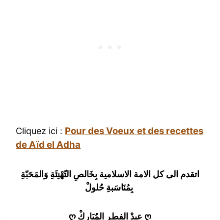
Pour des Voeux et des recettes
Cliquez ici :
de Aïd el Adha
اتقدم الى كل الامة الاسلامية بِخَالصِ التّهْنِئَةِ وَالمَحَبّةِ
بِمُنَاسَبةِ حُلولْ
ღ عِيدْ الفطر المُبَاركْ ღ