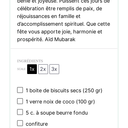
bénie et joyeuse. Puissent ces jours de
célébration être remplis de paix, de
réjouissances en famille et
d’accomplissement spirituel. Que cette
fête vous apporte joie, harmonie et
prospérité. Aïd Mubarak
INGRÉDIENTS
1x
2x
3x
SCALE
1
boite de biscuits secs (
250
gr)
1
verre noix de coco (
100
gr)
5
c. à soupe beurre fondu
confiture