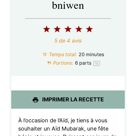
bniwen
1
2
3
4
5
é
é
é
é
é
5
de
4
avis
t
t
t
t
t
Temps total:
20 minutes
o
o
o
o
o
Portions:
6
parts
1
x
i
i
i
i
i
l
l
l
l
l
e
e
e
e
e
IMPRIMER LA RECETTE
s
s
s
s
À l’occasion de l’Aïd, je tiens à vous
souhaiter un Aïd Mubarak, une fête