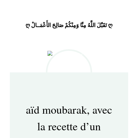
ღ تَقَبَّلَ اللَّهُ مِنَّا وَمِنْكُمْ صَالِحَ الأَعْمَــالْ ღ
aïd moubarak, avec
la recette d’un