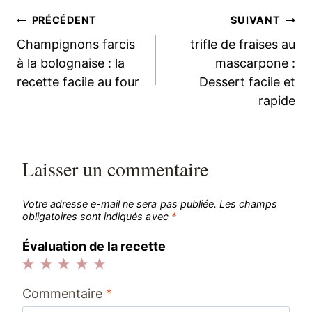
Navigation
PRÉCÉDENT
SUIVANT
Champignons farcis
trifle de fraises au
de
à la bolognaise : la
mascarpone :
recette facile au four
Dessert facile et
l’article
rapide
Laisser un commentaire
Votre adresse e-mail ne sera pas publiée.
Les champs
obligatoires sont indiqués avec
*
Évaluation de la recette
1
2
3
4
5
Commentaire
*
étoile
étoiles
étoiles
étoiles
étoiles