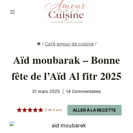
Aller
au
contenu
/
Café amour de cuisine
/
Aïd moubarak – Bonne
fête de l’Aïd Al fitr 2025
31 mars 2025
14 Commentaires
ALLER À LA RECETTE
5
de
4
avis