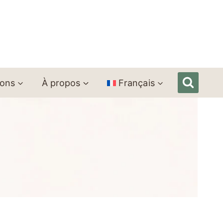
ions
À propos
Français