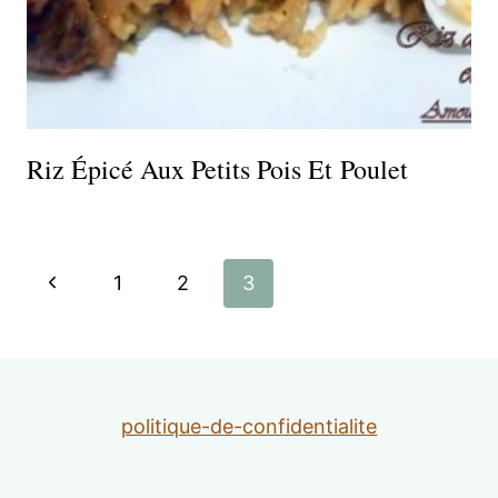
Riz Épicé Aux Petits Pois Et Poulet
Navigation
Page
1
2
3
de
précédente
page
politique-de-confidentialite