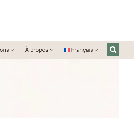
ions
À propos
Français