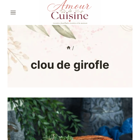
Aller
au
contenu
/
clou de girofle